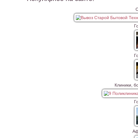
С
Г
Г
Клиники, б
Г
Аф